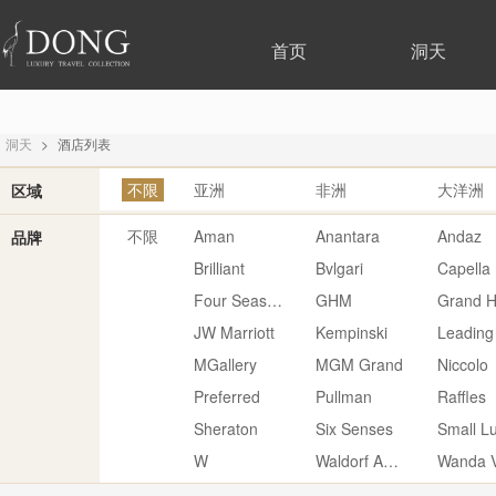
首页
洞天
洞天
>
酒店列表
不限
亚洲
非洲
大洋洲
区域
不限
Aman
Anantara
Andaz
品牌
Brilliant
Bvlgari
Capella
Four Seasons
GHM
Grand H
JW Marriott
Kempinski
Leading
MGallery
MGM Grand
Niccolo
Preferred
Pullman
Raffles
Sheraton
Six Senses
W
Waldorf Astoria
Wanda V