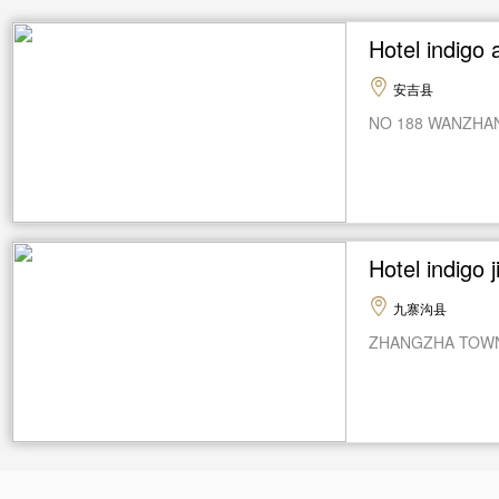
Hotel indi
安吉县
NO 188 WANZHAN
Hotel indi
九寨沟县
ZHANGZHA TOWN 