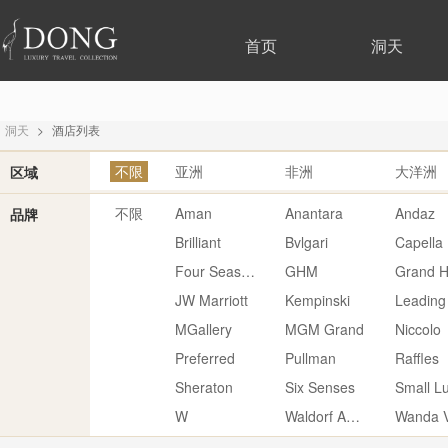
首页
洞天
洞天
>
酒店列表
不限
亚洲
非洲
大洋洲
区域
不限
Aman
Anantara
Andaz
品牌
Brilliant
Bvlgari
Capella
Four Seasons
GHM
Grand H
JW Marriott
Kempinski
Leading
MGallery
MGM Grand
Niccolo
Preferred
Pullman
Raffles
Sheraton
Six Senses
W
Waldorf Astoria
Wanda V