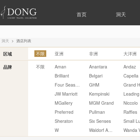
首页
洞天
洞天
>
酒店列表
不限
亚洲
非洲
大洋洲
区域
不限
Aman
Anantara
Andaz
品牌
Brilliant
Bvlgari
Capella
Four Seasons
GHM
Grand H
JW Marriott
Kempinski
Leading
MGallery
MGM Grand
Niccolo
Preferred
Pullman
Raffles
Sheraton
Six Senses
W
Waldorf Astoria
Wanda V