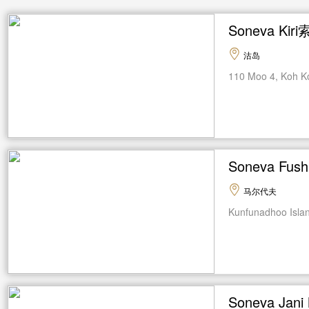
Soneva K
沽岛
110 Moo 4, Koh Koo
Soneva Fu
马尔代夫
Kunfunadhoo Island
Soneva J