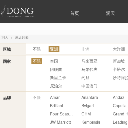
首页
洞天
洞天
>
酒店列表
不限
亚洲
非洲
大洋洲
区域
不限
泰国
马来西亚
新加坡
国家
阿联酋
马尔代夫
卡塔尔
斯里兰卡
约旦
沙特阿
尼泊尔
中国澳门
不限
Aman
Anantara
Andaz
品牌
Brilliant
Bvlgari
Capella
Four Seasons
GHM
Grand H
JW Marriott
Kempinski
Leading