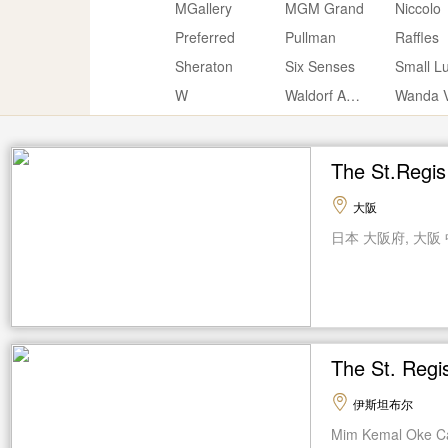
MGallery
MGM Grand
Niccolo
Preferred
Pullman
Raffles
Sheraton
Six Senses
W
Waldorf Astoria
Wanda V
The St.Re
大阪
日本 大阪府, 大阪 
The St. R
伊斯坦布尔
Mim Kemal Oke Cad