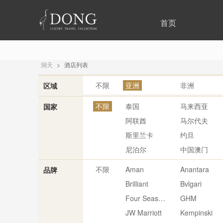
首页
洞天
>
酒店列表
不限
亚洲
非洲
区域
不限
泰国
马来西亚
国家
阿联酋
马尔代夫
斯里兰卡
约旦
尼泊尔
中国澳门
不限
Aman
Anantara
品牌
Brilliant
Bvlgari
Four Seasons
GHM
JW Marriott
Kempinski