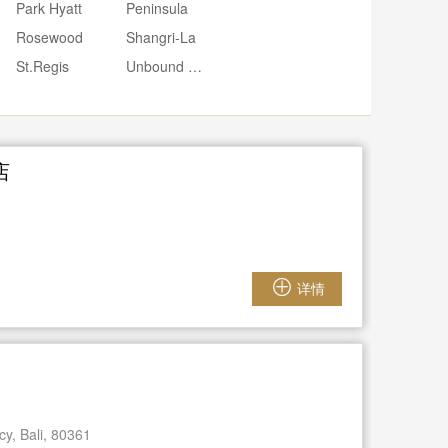
Park Hyatt
Peninsula
Rosewood
Shangri-La
St.Regis
Unbound Hyatt
店
详情
y, Bali, 80361