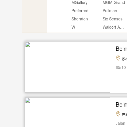
MGallery
MGM Grand
Preferred
Pullman
Sheraton
Six Senses
W
Waldorf Astoria
Be
苏
65/10
Bel
巴
Jalan 