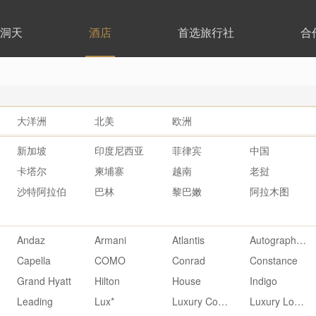
洞天
酒店
首选旅行社
合
大洋洲
北美
欧洲
新加坡
印度尼西亚
菲律宾
中国
卡塔尔
柬埔寨
越南
老挝
沙特阿拉伯
巴林
黎巴嫩
阿拉木图
Andaz
Armani
Atlantis
Autograph Collection
Capella
COMO
Conrad
Constance
Grand Hyatt
Hilton
House
Indigo
Leading
Lux*
Luxury Collection
Luxury Lodges of Australia