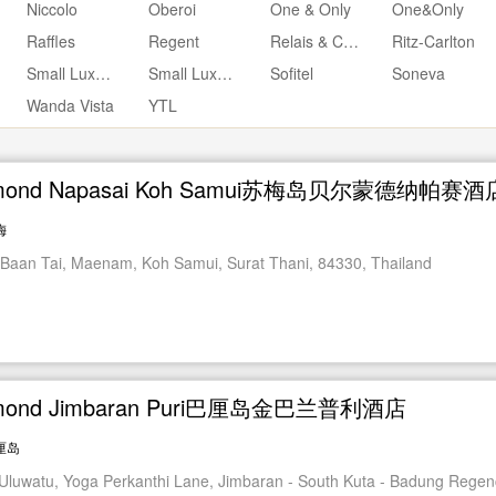
Niccolo
Oberoi
One & Only
One&Only
Raffles
Regent
Relais & Chateaux
Ritz-Carlton
Small Luxury
Small Luxury Hotels
Sofitel
Soneva
Wanda Vista
YTL
lmond Napasai Koh Samui苏梅岛贝尔蒙德纳帕赛酒
梅
 Baan Tai, Maenam, Koh Samui, Surat Thani, 84330, Thailand
mond Jimbaran Puri巴厘岛金巴兰普利酒店
厘岛
Uluwatu, Yoga Perkanthi Lane, Jimbaran - South Kuta - Badung Regenc