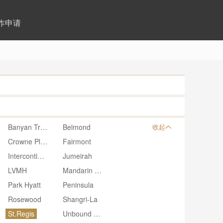
作申请
Banyan Tree
Belmond
收起
Crowne Plaza
Fairmont
Intercontinental
Jumeirah
LVMH
Mandarin Oriental
Park Hyatt
Peninsula
Rosewood
Shangri-La
St.Regis
Unbound Hyatt