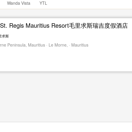
Wanda Vista
YTL
 St. Regis Mauritius Resort毛里求斯瑞吉度假酒店
里求斯
ne Peninsula, Mauritius · Le Morne, · Mauritius