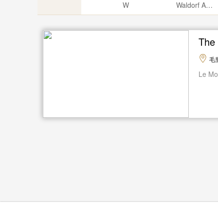
W
Waldorf Astoria
The
毛
Le Mor