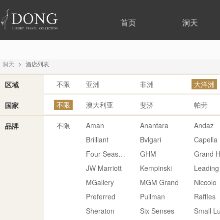
首页
洞天
洞天
>
酒店列表
不限
亚洲
非洲
大洋洲
区域
不限
澳大利亚
斐济
帕劳
国家
不限
Aman
Anantara
Andaz
品牌
Brilliant
Bvlgari
Capella
Four Seasons
GHM
Grand H
JW Marriott
Kempinski
Leading
MGallery
MGM Grand
Niccolo
Preferred
Pullman
Raffles
Sheraton
Six Senses