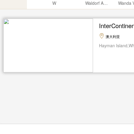
W
Waldorf Astoria
Wanda V
InterConti
澳大利亚
Hayman Island,Wh